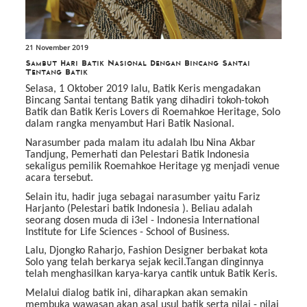
21 November 2019
Sambut Hari Batik Nasional Dengan Bincang Santai
Tentang Batik
Selasa, 1 Oktober 2019 lalu, Batik Keris mengadakan
Bincang Santai tentang Batik yang dihadiri tokoh-tokoh
Batik dan Batik Keris Lovers di Roemahkoe Heritage, Solo
dalam rangka menyambut Hari Batik Nasional.
Narasumber pada malam itu adalah Ibu Nina Akbar
Tandjung, Pemerhati dan Pelestari Batik Indonesia
sekaligus pemilik Roemahkoe Heritage yg menjadi venue
acara tersebut.
Selain itu, hadir juga sebagai narasumber yaitu Fariz
Harjanto (Pelestari batik Indonesia ). Beliau adalah
seorang dosen muda di i3el - Indonesia International
Institute for Life Sciences - School of Business.
Lalu, Djongko Raharjo, Fashion Designer berbakat kota
Solo yang telah berkarya sejak kecil.Tangan dinginnya
telah menghasilkan karya-karya cantik untuk Batik Keris.
Melalui dialog batik ini, diharapkan akan semakin
membuka wawasan akan asal usul batik serta nilai - nilai