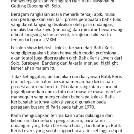
menyelenggarakan Peringatan Hari Batik Nasional di
Gedung Djoeang'45, Solo.
Beragam rangkaian acara menarik tersaji apik, mulai
dari pertunjukkan seni tari, proses pembuatan batik tulis
yang dapat langsung disaksikan oleh para undangan,
melukis boneka kayu (menong) dan miniatur hewan yang
dibuat langsung selama event, kerajinan cukit serta
tenun dari para UMKM.
Fashion show koleksi - koleksi terbaru dari Batik Keris
yang diperagakan bukan hanya oleh model profesional,
akan tetapi juga diperagakan oleh Batik Keris Lovers dari
Solo, Surabaya, Bandung dan Jakarta menjadi highlight
kemeriahan malam itu.
Tidak ketinggalan, pertunjukan dari karyawan Batik Keris
dan pelepasan balon bersama menambah keceriaan
prosesi acara malam itu. Di dalam rangkaian acara ini
juga dipamerkan aneka foto dari masa ke masa, dan live
mannequin yang mengenakan beberapa koleksi Batik
Keris, salah satunya koleksi yang digunakan pada
peragaan busana di Paris pada tahun 1970.
Kami mengucapkan terima kasih atas dukungan dan
kehadiran dari seluruh pengisi acara, para tamu
undangan yang telah berkenan hadir, dan tentunya Batik
Keris Lovers yang sudah support acara ini sehingga dapat