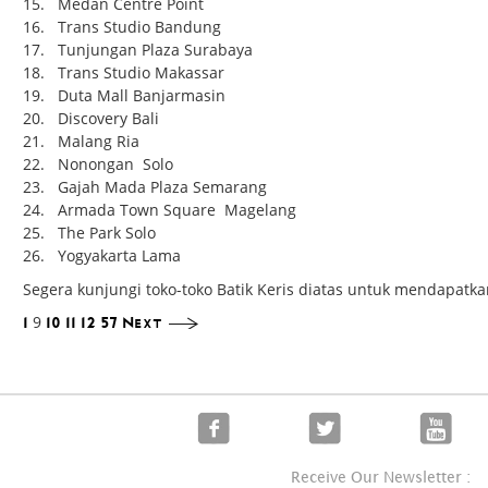
15. Medan Centre Point
16. Trans Studio Bandung
17. Tunjungan Plaza Surabaya
18. Trans Studio Makassar
19. Duta Mall Banjarmasin
20. Discovery Bali
21. Malang Ria
22. Nonongan Solo
23. Gajah Mada Plaza Semarang
24. Armada Town Square Magelang
25. The Park Solo
26. Yogyakarta Lama
Segera kunjungi toko-toko Batik Keris diatas untuk mendapatkan
9
1
10
11
12
57
Next
Receive Our Newsletter :