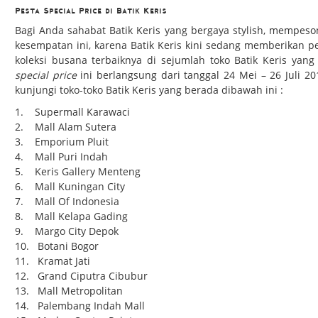
Pesta Special Price di Batik Keris
Bagi Anda sahabat Batik Keris yang bergaya stylish, mempeso
kesempatan ini, karena Batik Keris kini sedang memberikan
koleksi busana terbaiknya di sejumlah toko Batik Keris yang
special price
ini berlangsung dari tanggal 24 Mei – 26 Juli 
kunjungi toko-toko Batik Keris yang berada dibawah ini :
1. Supermall Karawaci
2. Mall Alam Sutera
3. Emporium Pluit
4. Mall Puri Indah
5. Keris Gallery Menteng
6. Mall Kuningan City
7. Mall Of Indonesia
8. Mall Kelapa Gading
9. Margo City Depok
10. Botani Bogor
11. Kramat Jati
12. Grand Ciputra Cibubur
13. Mall Metropolitan
14. Palembang Indah Mall