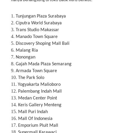
hanya berlangsung di toko Batik Keris berikut:
1.
Tunjungan Plaza Surabaya
2.
Ciputra World Surabaya
3.
Trans Studio Makassar
4.
Manado Town Square
5.
Discovery Shoping Mall Bali
6.
Malang Ria
7.
Nonongan
8.
Gajah Mada Plaza Semarang
9.
Armada Town Square
10.
The Park Solo
11.
Yogyakarta Malioboro
12.
Palembang Indah Mall
13.
Medan Center Point
14.
Keris Gallery Menteng
15.
Mall Puri Indah
16.
Mall Of Indonesia
17.
Emporium Pluit Mall
18.
Supermall Karawaci