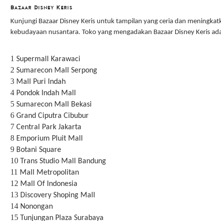
Bazaar Disney Keris
Kunjungi Bazaar Disney Keris untuk tampilan yang ceria dan meningkat
kebudayaan
nusantara. Toko yang mengadakan Bazaar Disney Keris adal
1
Supermall Karawaci
2
Sumarecon Mall Serpong
3
Mall Puri Indah
4
Pondok Indah Mall
5
Sumarecon Mall Bekasi
6
Grand Ciputra Cibubur
7
Central Park Jakarta
8
Emporium Pluit Mall
9
Botani Square
10
Trans Studio Mall Bandung
11
Mall Metropolitan
12
Mall Of Indonesia
13
Discovery Shoping Mall
14
Nonongan
15
Tunjungan Plaza Surabaya