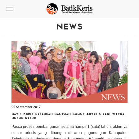
Toggle
navigation
NEWS
06 September 2017
Batik Keris Serahkan Bantuan Sumur Artesis bagi Warga
Dukuh Kerjo
Pasca proses pembangunan selama hampir 1 (satu) tahun, akhirnya
sumur artesis yang dibangun di area pegunungan Kabupaten
Sukoharjo berbatasan dengan Kabupaten Wonogiri, tepatnya di