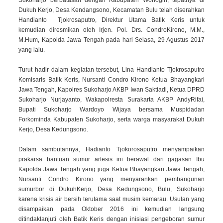
Dukuh Kerjo, Desa Kendangsono, Kecamatan Bulu telah diserahkan
Handianto Tjokrosaputro, Direktur Utama Batik Keris untuk
kemudian diresmikan oleh Irjen. Pol. Drs. CondroKirono, M.M.,
M.Hum, Kapolda Jawa Tengah pada hari Selasa, 29 Agustus 2017
yang lalu.
Turut hadir dalam kegiatan tersebut, Lina Handianto Tjokrosaputro
Komisaris Batik Keris, Nursanti Condro Kirono Ketua Bhayangkari
Jawa Tengah, Kapolres Sukoharjo AKBP Iwan Saktiadi, Ketua DPRD
Sukoharjo Nurjayanto, Wakapolresta Surakarta AKBP AndyRifai,
Bupati Sukoharjo Wardoyo Wijaya bersama Muspidadan
Forkominda Kabupaten Sukoharjo, serta warga masyarakat Dukuh
Kerjo, Desa Kedungsono.
Dalam sambutannya, Hadianto Tjokorosaputro menyampaikan
prakarsa bantuan sumur artesis ini berawal dari gagasan Ibu
Kapolda Jawa Tengah yang juga Ketua Bhayangkari Jawa Tengah,
Nursanti Condro Kirono yang menyarankan pembangunan
sumurbor di DukuhKerjo, Desa Kedungsono, Bulu, Sukoharjo
karena krisis air bersih terutama saat musim kemarau. Usulan yang
disampaikan pada Oktober 2016 ini kemudian langsung
ditindaklanjuti oleh Batik Keris dengan inisiasi pengeboran sumur